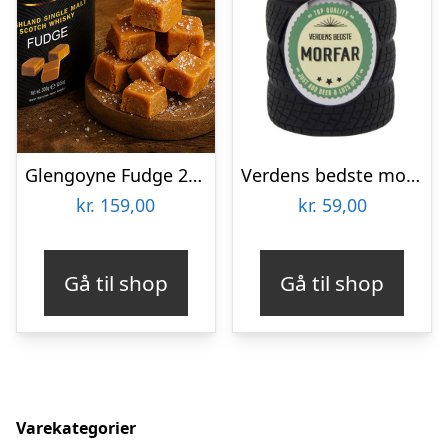
Glengoyne Fudge 250 gram
Verdens bedste morfar – Dåsekøler
kr.
159,00
kr.
59,00
Gå til shop
Gå til shop
Varekategorier