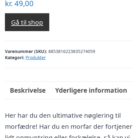
kr.
49,00
Gå til shop
Varenummer (SKU):
8853816223835274059
Kategori:
Produkter
Beskrivelse
Yderligere information
Her har du den ultimative nøglering til
morfædre! Har du en morfar der fortjener
lidt opmuntring eller forkælelse, så kan vi