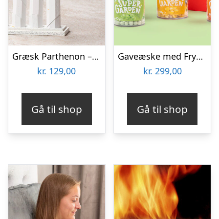
Græsk Parthenon – Træpuslespil
Gaveæske med Frysetørrede Grøntsager
kr.
129,00
kr.
299,00
Gå til shop
Gå til shop