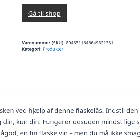
Gå til shop
Varenummer (SKU):
8948511646649821331
Kategori:
Produkter
asken ved hjælp af denne flaskelås. Indstil den
ig din, kun din! Fungerer desuden mindst lige 
ågod, en fin flaske vin – men du må ikke sma