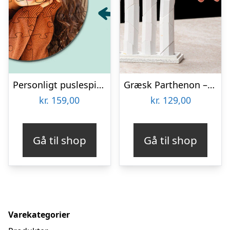
Personligt puslespil med Billede – Rundt
Græsk Parthenon – Træpuslespil
kr.
159,00
kr.
129,00
Gå til shop
Gå til shop
Varekategorier