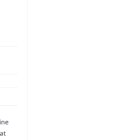
ine
at