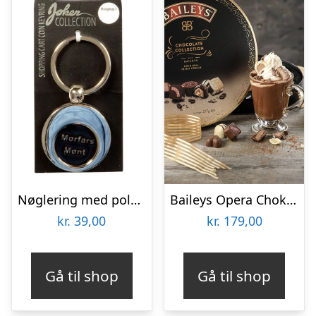
Nøglering med polet – Morfar mønt
Baileys Opera Chokoladeæske
kr.
39,00
kr.
179,00
Gå til shop
Gå til shop