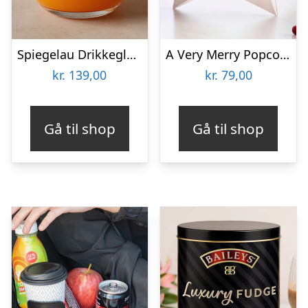
Spiegelau Drikkeglas med Gravering – Egen Tekst
A Very Merry Popcorn Selection Gaveæske – Joe & Seph’s
kr.
139,00
kr.
79,00
Gå til shop
Gå til shop